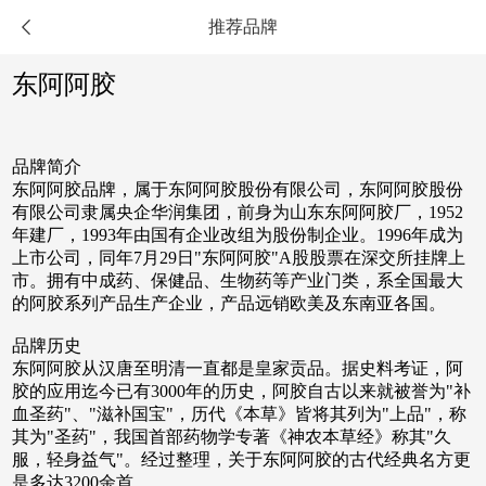
推荐品牌

东阿阿胶
品牌简介
东阿阿胶品牌，属于东阿阿胶股份有限公司，东阿阿胶股份
有限公司隶属央企华润集团，前身为山东东阿阿胶厂，1952
年建厂，1993年由国有企业改组为股份制企业。1996年成为
上市公司，同年7月29日"东阿阿胶"A股股票在深交所挂牌上
市。拥有中成药、保健品、生物药等产业门类，系全国最大
的阿胶系列产品生产企业，产品远销欧美及东南亚各国。
品牌历史
东阿阿胶从汉唐至明清一直都是皇家贡品。据史料考证，阿
胶的应用迄今已有3000年的历史，阿胶自古以来就被誉为"补
血圣药"、"滋补国宝"，历代《本草》皆将其列为"上品"，称
其为"圣药"，我国首部药物学专著《神农本草经》称其"久
服，轻身益气"。经过整理，关于东阿阿胶的古代经典名方更
是多达3200余首。