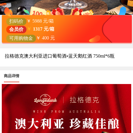
￥
5988
元/箱
扫码价
￥
1317
元/箱
会员价
￥
400
元
可用购物金
拉格德克澳大利亚进口葡萄酒•蓝天鹅红酒 750ml*6瓶
商品详情