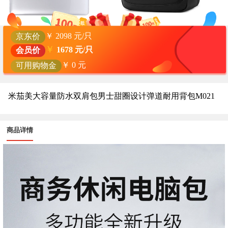
￥
2098
元/只
京东价
￥
1678
元/只
会员价
￥
0
元
可用购物金
米茄美大容量防水双肩包男士甜圈设计弹道耐用背包M021
商品详情