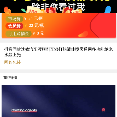
￥
24
元/瓶
市场价
￥
22
元/瓶
会员价
￥
0
元
可用购物金
抖音同款速效汽车渡膜剂车漆打蜡液体喷雾通用多功能纳米
水晶上光
网购包装
商品详情