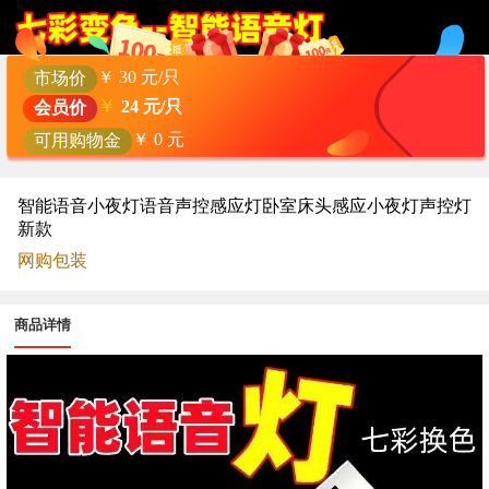
￥
30
元/只
市场价
￥
24
元/只
会员价
￥
0
元
可用购物金
智能语音小夜灯语音声控感应灯卧室床头感应小夜灯声控灯
新款
网购包装
商品详情