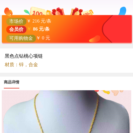
￥
216
元/条
市场价
￥
86
元/条
会员价
￥
0
元
可用购物金
黑色点钻桃心项链
材质：锌，合金
商品详情