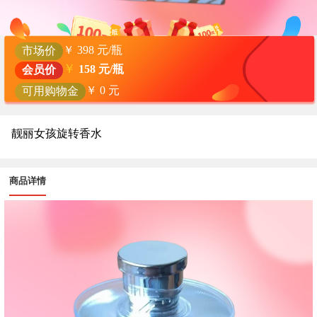
￥
398
元/瓶
市场价
￥
158
元/瓶
会员价
￥
0
元
可用购物金
靓丽女孩旋转香水
商品详情