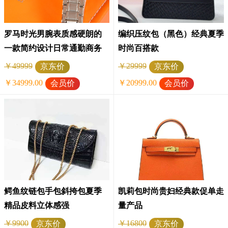
罗马时光男腕表质感硬朗的
编织压纹包（黑色）经典夏季
一款简约设计日常通勤商务
时尚百搭款
搭配
￥49999
￥29999
京东价
京东价
￥34999.00
￥20999.00
会员价
会员价
鳄鱼纹链包手包斜挎包夏季
凯莉包时尚贵妇经典款促单走
精品皮料立体感强
量产品
￥9900
￥16800
京东价
京东价