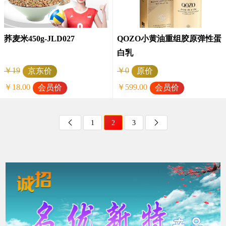
荞麦米450g-JLD027
QOZO小黄油重组胶原弹性蛋
白乳
￥19
￥0
京东价
原价
￥18.00
￥599.00
会员价
会员价

1
2
3
