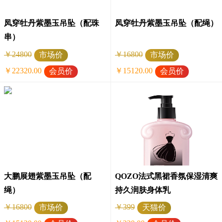
凤穿牡丹紫墨玉吊坠（配珠
凤穿牡丹紫墨玉吊坠（配绳）
串）
￥24800
￥16800
市场价
市场价
￥22320.00
￥15120.00
会员价
会员价
大鹏展翅紫墨玉吊坠（配
QOZO法式黑裙香氛保湿清爽
绳）
持久润肤身体乳
￥16800
￥399
市场价
天猫价