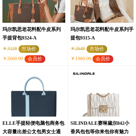
玛尔凯思老花料配牛皮系列
玛尔凯思老花料配牛皮系列手
手提背包9324-A
提包9315-A
￥3328
￥2648
市场价
市场价
￥2660.00
￥1986.00
会员价
会员价
ELLE手提轻便电脑包商务包
SILINDALE赛琳黛尔842小
大容量出差公文包男女士通
香风包包等你来包你有魅力