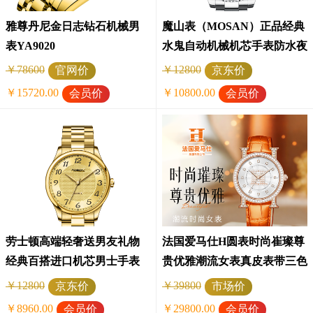
雅尊丹尼金日志钻石机械男
魔山表（MOSAN）正品经典
表YA9020
水鬼自动机械机芯手表防水夜
光男士手表高配版MS017777
￥78600
￥12800
官网价
京东价
￥15720.00
￥10800.00
会员价
会员价
劳士顿高端轻奢送男友礼物
法国爱马仕H圆表时尚崔璨尊
经典百搭进口机芯男士手表
贵优雅潮流女表真皮表带三色
3852
可选
￥12800
￥39800
京东价
市场价
￥8960.00
￥29800.00
会员价
会员价