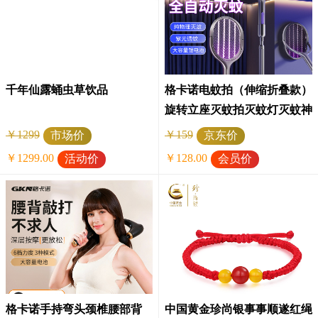
千年仙露蛹虫草饮品
格卡诺电蚊拍（伸缩折叠款）
旋转立座灭蚊拍灭蚊灯灭蚊神
器ES-28
￥1299
￥159
市场价
京东价
￥1299.00
￥128.00
活动价
会员价
格卡诺手持弯头颈椎腰部背
中国黄金珍尚银事事顺遂红绳