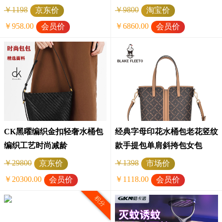
勤包GH162P90524NV
￥1198
￥9800
京东价
淘宝价
￥958.00
￥6860.00
会员价
会员价
CK黑曜编织金扣轻奢水桶包
经典字母印花水桶包老花竖纹
编织工艺时尚减龄
款手提包单肩斜挎包女包
ZMNNB21204-HK
￥29800
￥1398
京东价
市场价
￥20300.00
￥1118.00
会员价
会员价
积分