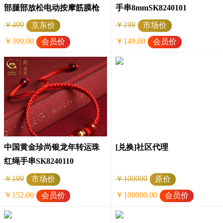
部腿部放松电动按摩筋膜枪
手串8mmSK8240101
黑色
￥499
￥199
京东价
市场价
￥399.00
￥149.00
会员价
会员价
中国黄金珍尚银龙年转运珠
[兑换]社区代理
红绳手串SK8240110
￥199
￥100000
市场价
原价
￥152.00
￥100000.00
会员价
会员价