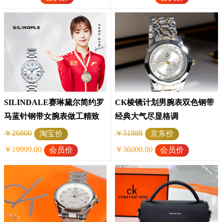
SILINDALE赛琳黛尔简约罗
CK棱镜计划男腕表双色钢带
马蓝针钢带女腕表做工精致
经典大气尽显格调
款式简约时尚
￥26800
￥51888
淘宝价
京东价
￥19999.00
￥36000.00
会员价
会员价