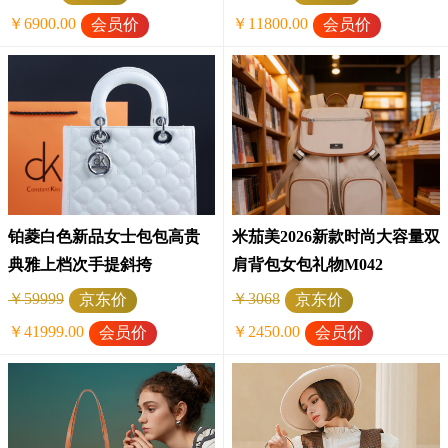
￥6900.00
￥11800.00
会员价
会员价
铂菱白色新品女士包包高贵
米茄美2026新款时尚大容量双
典雅上档次手提斜挎
肩背包女包礼物M042
￥59999
￥3068
京东价
京东价
￥41999.00
￥2450.00
会员价
会员价