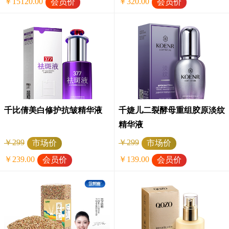
￥15120.00
￥320.00
会员价
会员价
千比倩美白修护抗皱精华液
千婕儿二裂酵母重组胶原淡纹
精华液
￥299
￥299
市场价
市场价
￥239.00
￥139.00
会员价
会员价